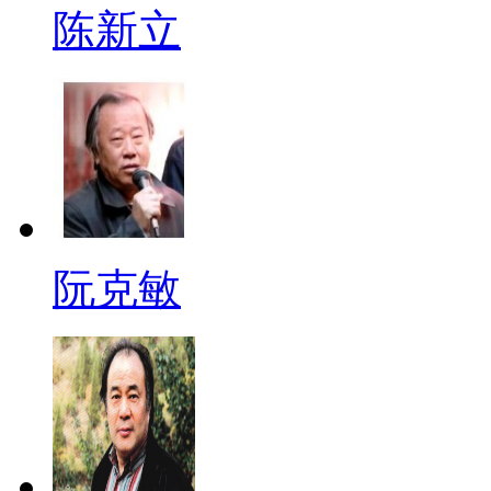
陈新立
阮克敏