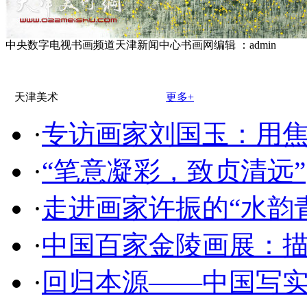
中央数字电视书画频道天津新闻中心书画网编辑 ：admin
天津美术
更多+
·
专访画家刘国玉：用
·
“笔意凝彩，致贞清远”
·
走进画家许振的“水韵
·
中国百家金陵画展：
·
回归本源——中国写