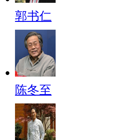
郭书仁
陈冬至