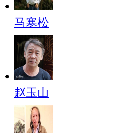
马寒松
赵玉山