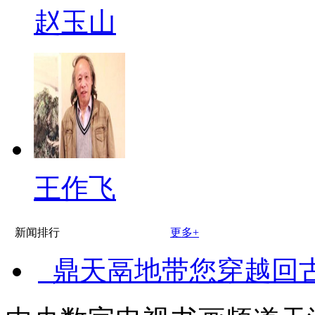
赵玉山
王作飞
新闻排行
更多+
鼎天鬲地带您穿越回