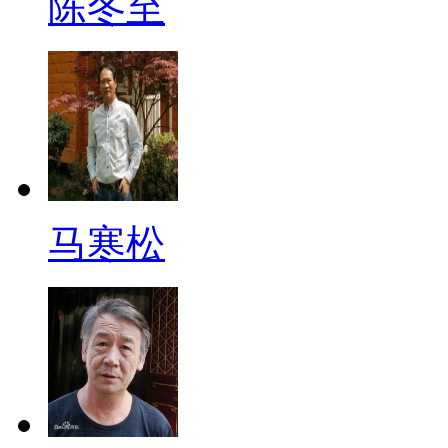
陈冬至
马寒松