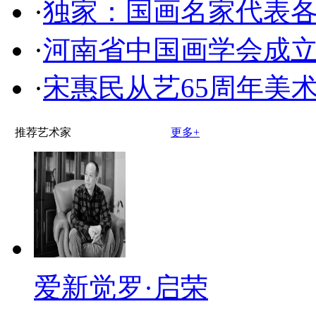
·
独家：国画名家代表
·
河南省中国画学会成
·
宋惠民从艺65周年美
推荐艺术家
更多+
爱新觉罗·启荣