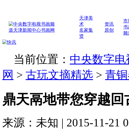
天津美
市
术
资讯
书
名家集
原创
频
贤
当前位置：
中央数字电
网
>
古玩文摘精选
>
青铜
鼎天鬲地带您穿越回
来源：未知 | 2015-11-21 0