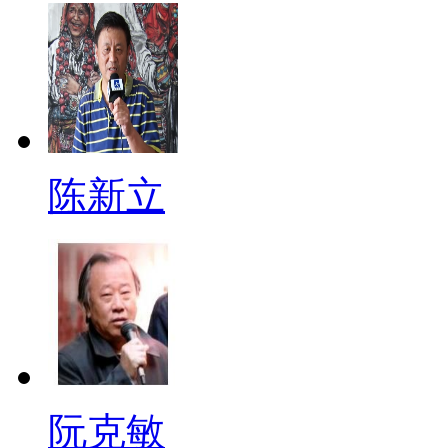
陈新立
阮克敏