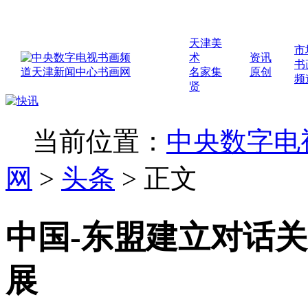
天津美
市
术
资讯
书
名家集
原创
频
贤
当前位置：
中央数字电
网
>
头条
>
正文
中国-东盟建立对话关
展