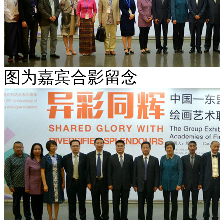
图为嘉宾合影留念