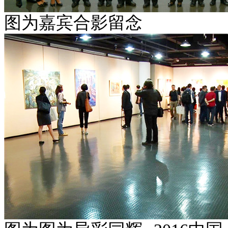
图为嘉宾合影留念