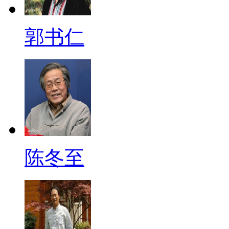
郭书仁
陈冬至