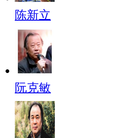
陈新立
阮克敏