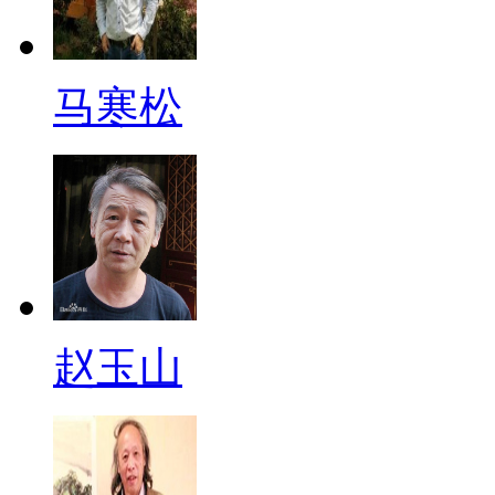
马寒松
赵玉山