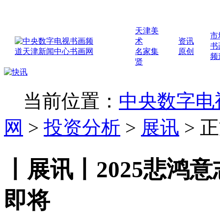
天津美
市
术
资讯
书
名家集
原创
频
贤
当前位置：
中央数字电
网
>
投资分析
>
展讯
>
正
丨展讯丨2025悲鸿
即将