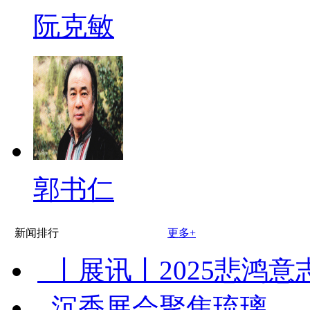
阮克敏
郭书仁
新闻排行
更多+
丨展讯丨2025悲鸿意
沉香展会聚焦琉璃…