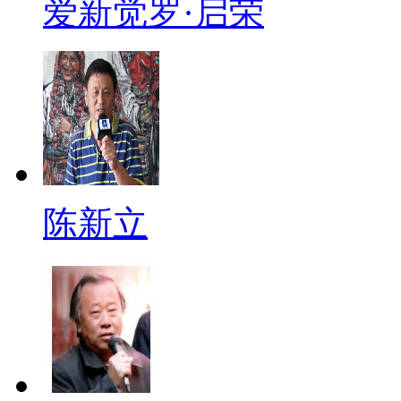
爱新觉罗·启荣
陈新立