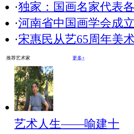
·
独家：国画名家代表
·
河南省中国画学会成
·
宋惠民从艺65周年美
推荐艺术家
更多+
艺术人生——喻建十