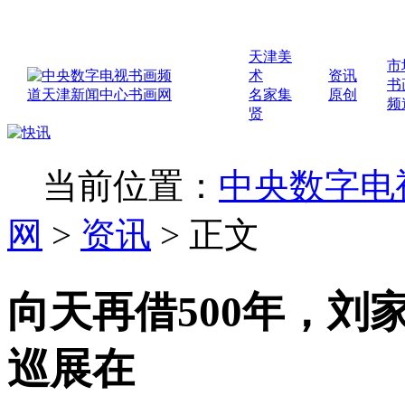
天津美
市
术
资讯
书
名家集
原创
频
贤
当前位置：
中央数字电
网
>
资讯
>
正文
向天再借500年，刘家
巡展在