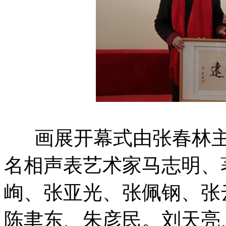
画展开幕式由张春林主
名相声表艺术家马志明、
峋、张亚光、张佩钢、张
陈聿东、朱彦民。刘天亮