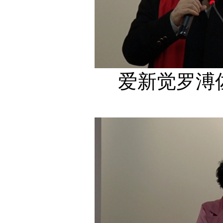
爱新觉罗溥